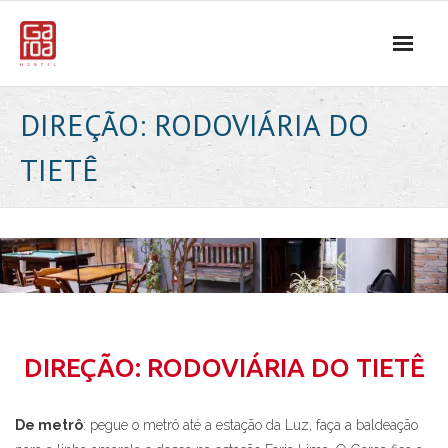
Skip
to
content
DIREÇÃO: RODOVIÁRIA DO
TIETÊ
DIREÇÃO: RODOVIÁRIA DO TIETÊ
De metrô
: pegue o metrô até a estação da Luz, faça a baldeação